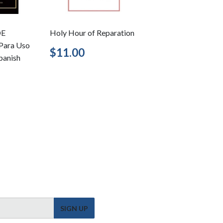
DE
Holy Hour of Reparation
Para Uso
Regular
$11.00
$11.00
Spanish
price
5.95
SIGN UP