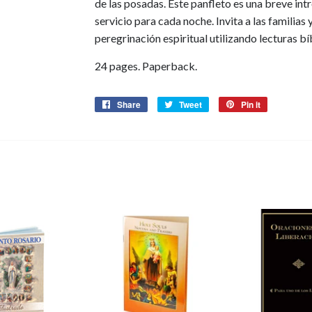
de las posadas. Este panfleto es una breve int
servicio para cada noche. Invita a las familias y
peregrinación espiritual utilizando lecturas bí
24 pages. Paperback.
Share
Share
Tweet
Tweet
Pin it
Pin
on
on
on
Facebook
Twitter
Pinterest