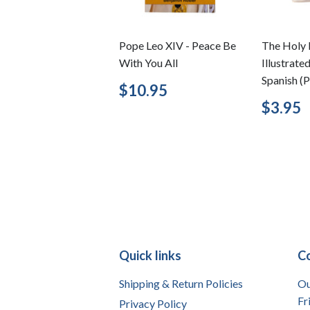
Pope Leo XIV - Peace Be
The Holy 
With You All
Illustrate
Spanish (P
Regular
$10.95
$10.95
price
Regu
$3.95
price
Quick links
C
Shipping & Return Policies
Ou
Fr
Privacy Policy