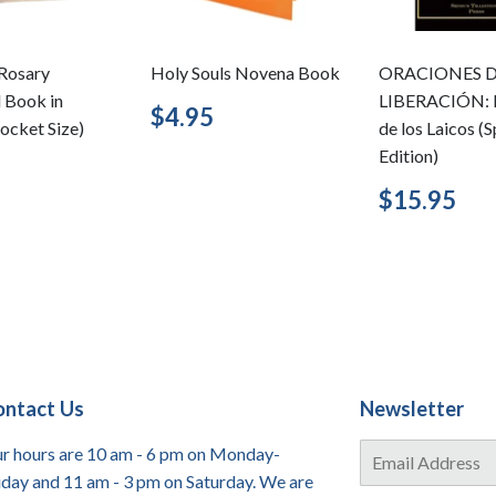
Rosary
Holy Souls Novena Book
ORACIONES 
d Book in
LIBERACIÓN: 
Regular
$4.95
$4.95
ocket Size)
de los Laicos (
price
Edition)
lar
$3.95
Regular
$1
$15.95
price
ontact Us
Newsletter
E-
r hours are 10 am - 6 pm on Monday-
mail
iday and 11 am - 3 pm on Saturday. We are