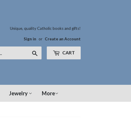
Unique, quality Catholic books and gifts!
Sign in
or
Create an Account
CART
Search
Jewelry
More